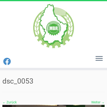
Zum
Inhalt
dsc_0053
springen
← Zurück
Weiter →