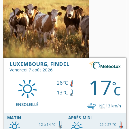
LUXEMBOURG, FINDEL
Vendredi 7 août 2026
17
c
°
26°C
13°C
ENSOLEILLÉ
NE
13 km/h
MATIN
APRÈS-MIDI
12 à 14 °C
25 à 27 °C