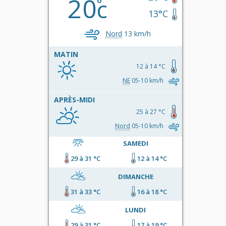
20
c
13°C
Nord
13 km/h
MATIN
12 à 14 °C
NE
05-10 km/h
APRÈS-MIDI
25 à 27 °C
Nord
05-10 km/h
SAMEDI
29 à 31 °C
12 à 14 °C
DIMANCHE
31 à 33 °C
16 à 18 °C
LUNDI
29 à 31 °C
17 à 19 °C