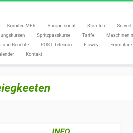
Komitee MBR
Büropersonal
Statuten
Servert S
dungskursen
Spritzpasskurse
Tarife
Maschinenin
o und Berichte
POST Telecom
Flowey
Formulare
alender
Kontakt
iegkeeten
INFO