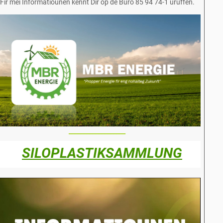
Fir mei Informatiounen kënnt Dir op de Büro 85 94 74-1 uruffen.
_________________
_
_
SILOPLASTIKSAMMLUNG