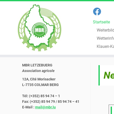
Startseite
Weiterbil
Wetterinf
Klauen-K
Zum
MBR LETZEBUERG
Inhalt
Association agricole
springen
Ne
12A, Cité Morisacker
L-7735 COLMAR BERG
Tél: (+352) 85 94 74 – 1
Fax: (+352) 85 94 79 / 85 94 74 – 41
E-Mail :
mail@mbr.lu