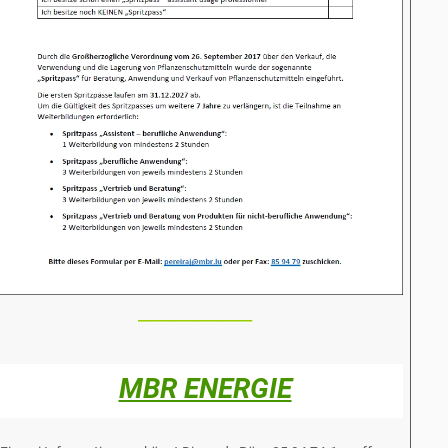
_________________
_
_
MBR ENERGIE