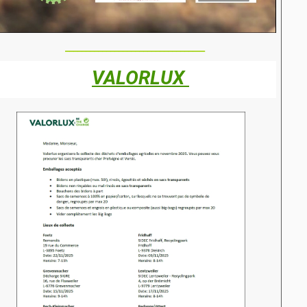
________________________________
_
_
VALORLUX