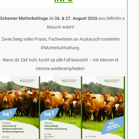
‘
Echemer Mutterkuhtage
de
26. & 27. August 2026
ass definitiv e
Besuch wäert!
Zwee Deeg voller Praxis, Fachwëssen an Austausch ronderëm
d’Mutterkuhhaltung.
Wann dir Zäit hutt, kuckt op alle Fall laanscht – mir kënnen et
nëmme weiderempfeelen!