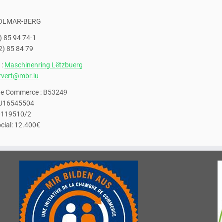
COLMAR-BERG
) 85 94 74-1
2) 85 84 79
 :
Maschinenring Lëtzbuerg
rvert@mbr.lu
 de Commerce : B53249
LU16545504
00119510/2
ocial: 12.400€