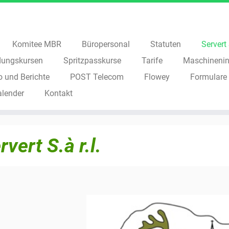
Komitee MBR
Büropersonal
Statuten
Servert S
dungskursen
Spritzpasskurse
Tarife
Maschinenin
o und Berichte
POST Telecom
Flowey
Formulare
alender
Kontakt
rvert S.à r.l.