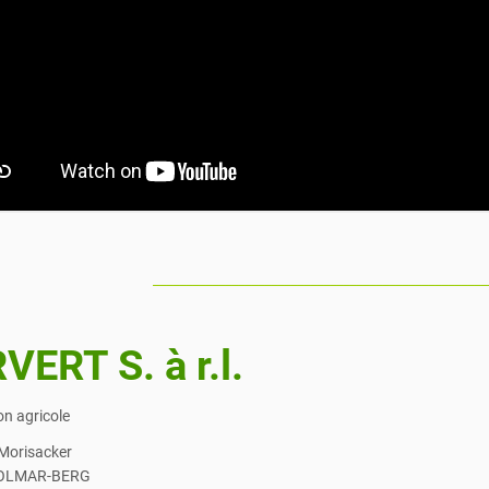
___________________________________________________
VERT S. à r.l.
on agricole
 Morisacker
COLMAR-BERG