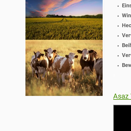
Ein
Win
Hec
Ver
Bei
Ver
Bew
x
Asaz 