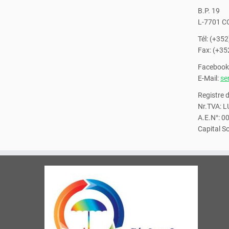
B.P. 19
L-7701 
Tél: (+352
Fax: (+35
Facebook
E-Mail:
se
Registre
Nr.TVA: 
A.E.N°: 
Capital S