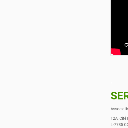
x
SER
Associati
12A, Cité
L-7735 