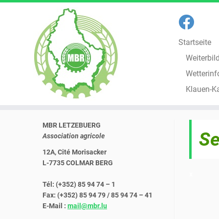
Startseite
Weiterbil
Wetterinf
Klauen-K
Zum
MBR LETZEBUERG
Inhalt
Se
Association agricole
springen
12A, Cité Morisacker
L-7735 COLMAR BERG
x
Tél: (+352) 85 94 74 – 1
Fax: (+352) 85 94 79 / 85 94 74 – 41
E-Mail :
mail@mbr.lu