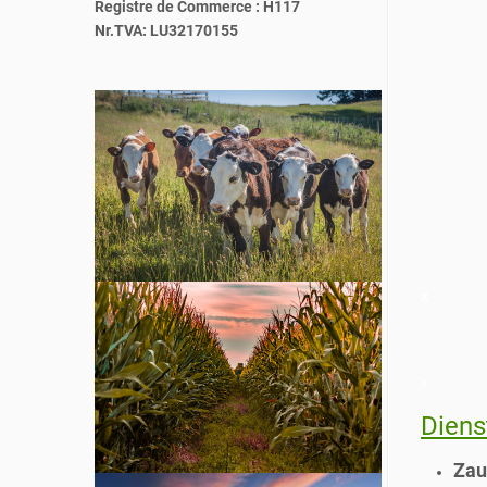
Registre de Commerce : H117
Nr.TVA: LU32170155
x
x
Diens
Zau