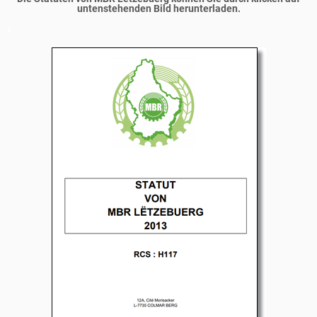
untenstehenden Bild herunterladen.
x