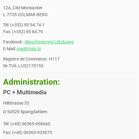
12A, Cité Morisacker
L-7735 COLMAR-BERG
Tél: (+352) 85 94 74-1
Fax: (+352) 85 84 79
Facebook :
Maschinenring Lëtzbuerg
E-Mail:
mail@mbr.lu
Registre de Commerce : H117
Nr.TVA: LU32170155
Administration:
PC + Multimedia
Hillstrasse 33
D-54529 Spangdahlem
Tél: (+49) 06565-958660
Fax: (+49) 06565-933075