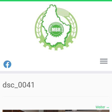
Zum
Inhalt
dsc_0041
springen
Weiter →