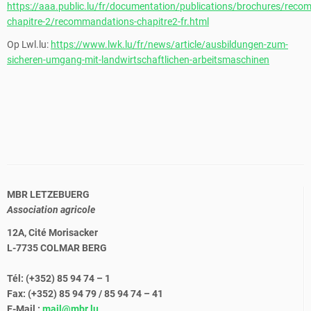
https://aaa.public.lu/fr/documentation/publications/brochures/rec
chapitre-2/recommandations-chapitre2-fr.html
Op Lwl.lu:
https://www.lwk.lu/fr/news/article/ausbildungen-zum-
sicheren-umgang-mit-landwirtschaftlichen-arbeitsmaschinen
MBR LETZEBUERG
Association agricole
12A, Cité Morisacker
L-7735 COLMAR BERG
Tél: (+352) 85 94 74 – 1
Fax: (+352) 85 94 79 / 85 94 74 – 41
E-Mail :
mail@mbr.lu