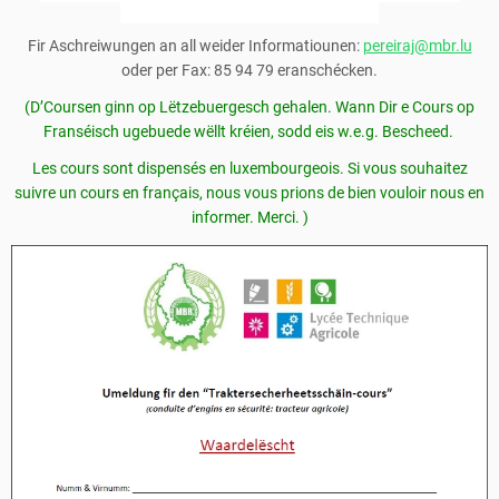
(Umeldung Obligatoresch!)
Fir Aschreiwungen an all weider Informatiounen:
pereiraj@mbr.lu
oder per Fax: 85 94 79 eranschécken.
(D’Coursen ginn op Lëtzebuergesch gehalen. Wann Dir e Cours op
Franséisch ugebuede wëllt kréien, sodd eis w.e.g. Bescheed.
Les cours sont dispensés en luxembourgeois. Si vous souhaitez
suivre un cours en français, nous vous prions de bien vouloir nous en
informer. Merci. )