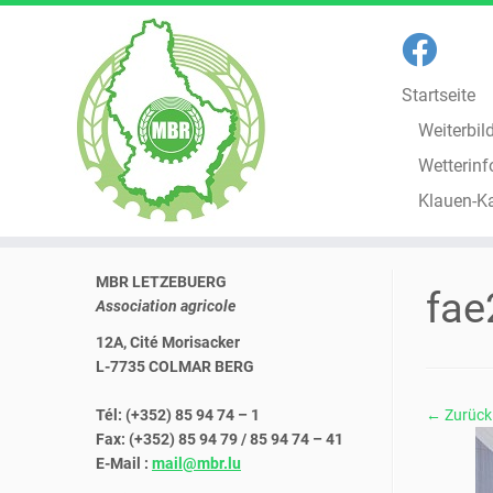
Startseite
Weiterbil
Wetterinf
Klauen-K
Zum
MBR LETZEBUERG
Inhalt
fae
Association agricole
springen
12A, Cité Morisacker
L-7735 COLMAR BERG
Tél: (+352) 85 94 74 – 1
← Zurück
Fax: (+352) 85 94 79 / 85 94 74 – 41
E-Mail :
mail@mbr.lu