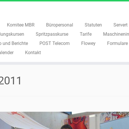
Komitee MBR
Büropersonal
Statuten
Servert S
dungskursen
Spritzpasskurse
Tarife
Maschinenin
o und Berichte
POST Telecom
Flowey
Formulare
alender
Kontakt
2011