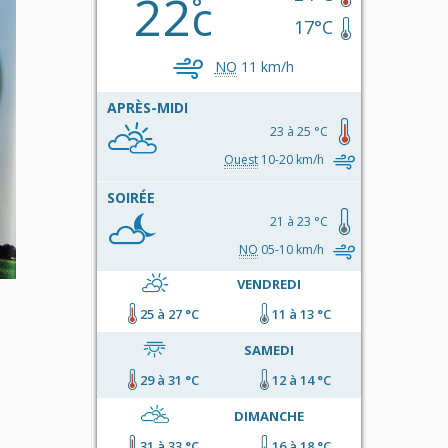
22
c
17°C
NO
11 km/h
APRÈS-MIDI
23 à 25 °C
Ouest
10-20 km/h
SOIRÉE
21 à 23 °C
NO
05-10 km/h
VENDREDI
25 à 27 °C
11 à 13 °C
SAMEDI
29 à 31 °C
12 à 14 °C
DIMANCHE
31 à 33 °C
16 à 18 °C