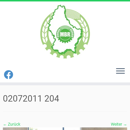
Zum
Inhalt
02072011 204
springen
← Zurück
Weiter →