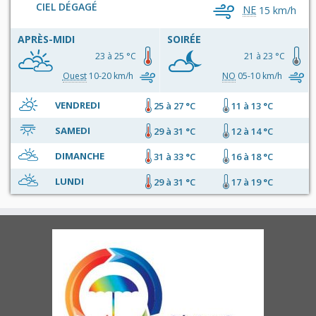
CIEL DÉGAGÉ
NE
15 km/h
APRÈS-MIDI
SOIRÉE
23 à 25 °C
21 à 23 °C
Ouest
10-20 km/h
NO
05-10 km/h
VENDREDI
25 à 27 °C
11 à 13 °C
SAMEDI
29 à 31 °C
12 à 14 °C
DIMANCHE
31 à 33 °C
16 à 18 °C
LUNDI
29 à 31 °C
17 à 19 °C