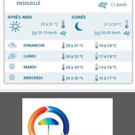
ENSOLEILLÉ
11 km/h
APRÈS-MIDI
SOIRÉE
29 à 31 °C
27 à 29 °C
Est
05-10 km/h
Sud
00-05 km/h
DIMANCHE
29 à 31 °C
16 à 18 °C
LUNDI
30 à 32 °C
17 à 19 °C
MARDI
28 à 30 °C
14 à 16 °C
MERCREDI
33 à 35 °C
15 à 17 °C