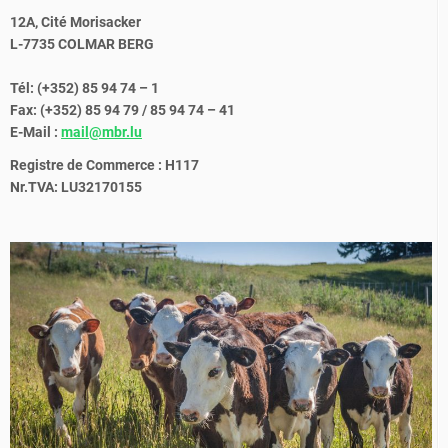
12A, Cité Morisacker
L-7735 COLMAR BERG
Tél: (+352) 85 94 74 – 1
Fax: (+352) 85 94 79 / 85 94 74 – 41
E-Mail :
mail@mbr.lu
Registre de Commerce : H117
Nr.TVA: LU32170155