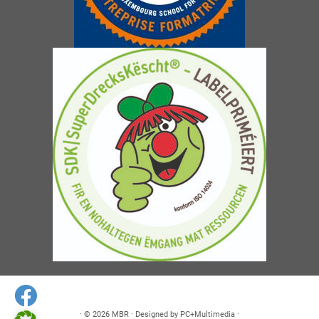
· © 2026
MBR
· Designed by
PC+Multimedia
·