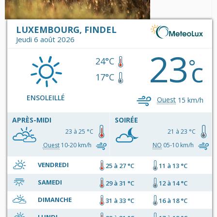
LUXEMBOURG, FINDEL
Jeudi 6 août 2026
23
c
°
24°C
17°C
ENSOLEILLÉ
Ouest
15 km/h
APRÈS-MIDI
SOIRÉE
23 à 25 °C
21 à 23 °C
Ouest
10-20 km/h
NO
05-10 km/h
VENDREDI
25 à 27 °C
11 à 13 °C
SAMEDI
29 à 31 °C
12 à 14 °C
DIMANCHE
31 à 33 °C
16 à 18 °C