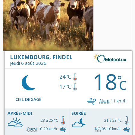
LUXEMBOURG, FINDEL
Jeudi 6 août 2026
18
c
°
24°C
17°C
CIEL DÉGAGÉ
Nord
11 km/h
APRÈS-MIDI
SOIRÉE
23 à 25 °C
21 à 23 °C
Ouest
10-20 km/h
NO
05-10 km/h