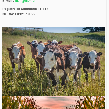
E-Mail :
mail@mbr.lu
Registre de Commerce : H117
Nr.TVA: LU32170155