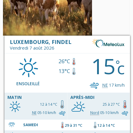
LUXEMBOURG, FINDEL
Vendredi 7 août 2026
15
c
°
26°C
13°C
ENSOLEILLÉ
NE
17 km/h
MATIN
APRÈS-MIDI
12 à 14 °C
25 à 27 °C
NE
05-10 km/h
Nord
05-10 km/h
SAMEDI
29 à 31 °C
12 à 14 °C