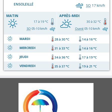
ENSOLEILLÉ
SO
17 km/h
MATIN
APRÈS-MIDI
17 à 19 °C
30 à 32 °C
SO
05-10 km/h
Ouest
05-10 km/h
MARDI
28 à 30 °C
14 à 16 °C
MERCREDI
31 à 33 °C
14 à 16 °C
JEUDI
34 à 36 °C
17 à 19 °C
VENDREDI
35 à 37 °C
19 à 21 °C