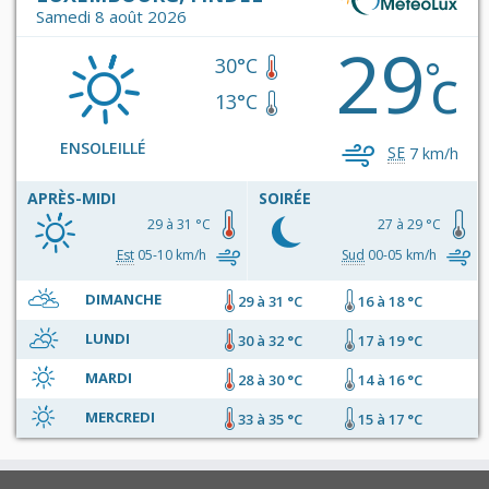
Samedi 8 août 2026
29
c
°
30°C
13°C
ENSOLEILLÉ
SE
7 km/h
APRÈS-MIDI
SOIRÉE
29 à 31 °C
27 à 29 °C
Est
05-10 km/h
Sud
00-05 km/h
DIMANCHE
29 à 31 °C
16 à 18 °C
LUNDI
30 à 32 °C
17 à 19 °C
MARDI
28 à 30 °C
14 à 16 °C
MERCREDI
33 à 35 °C
15 à 17 °C