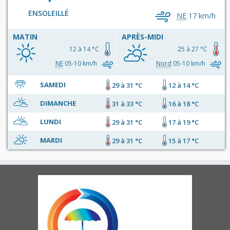
ENSOLEILLÉ
NE
17 km/h
MATIN
APRÈS-MIDI
12 à 14 °C
25 à 27 °C
NE
05-10 km/h
Nord
05-10 km/h
SAMEDI
29 à 31 °C
12 à 14 °C
DIMANCHE
31 à 33 °C
16 à 18 °C
LUNDI
29 à 31 °C
17 à 19 °C
MARDI
29 à 31 °C
15 à 17 °C