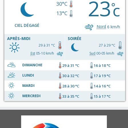
23
c
°
30°C
13°C
CIEL DÉGAGÉ
Nord
6 km/h
APRÈS-MIDI
SOIRÉE
29 à 31 °C
27 à 29 °C
Est
05-10 km/h
Sud
00-05 km/h
DIMANCHE
29 à 31 °C
16 à 18 °C
LUNDI
30 à 32 °C
17 à 19 °C
MARDI
28 à 30 °C
14 à 16 °C
MERCREDI
33 à 35 °C
15 à 17 °C