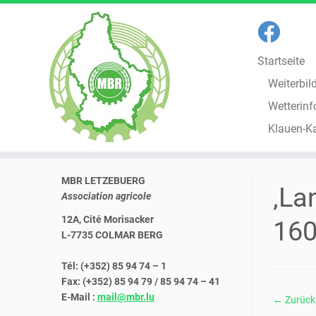
Startseite
Weiterbil
Wetterinf
Klauen-K
Zum
MBR LETZEBUERG
Inhalt
‚La
Association agricole
springen
12A, Cité Morisacker
16
L-7735 COLMAR BERG
Tél: (+352) 85 94 74 – 1
Fax: (+352) 85 94 79 / 85 94 74 – 41
E-Mail :
mail@mbr.lu
← Zurück