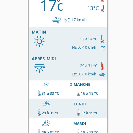
17
c
13°C
NE
17 km/h
MATIN
12 à 14 °C
NE
05-10 km/h
APRÈS-MIDI
29 à 31 °C
Est
05-10 km/h
DIMANCHE
31 à 33 °C
16 à 18 °C
LUNDI
29 à 31 °C
17 à 19 °C
MARDI
29 à 31 °C
15 à 17 °C