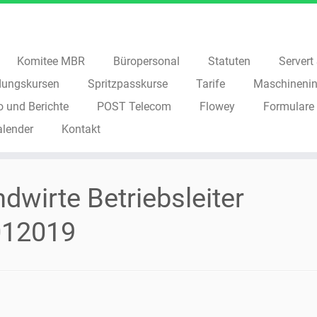
Komitee MBR
Büropersonal
Statuten
Servert S
dungskursen
Spritzpasskurse
Tarife
Maschinenin
o und Berichte
POST Telecom
Flowey
Formulare
alender
Kontakt
ndwirte Betriebsleiter
012019