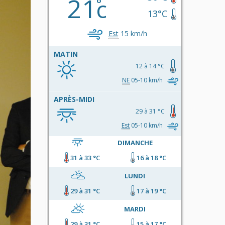
21
c
13°C
Est
15 km/h
MATIN
12 à 14 °C
NE
05-10 km/h
APRÈS-MIDI
29 à 31 °C
Est
05-10 km/h
DIMANCHE
31 à 33 °C
16 à 18 °C
LUNDI
29 à 31 °C
17 à 19 °C
MARDI
29 à 31 °C
15 à 17 °C