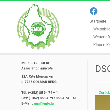
Startseite
Weiterbil
Wetterinf
Klauen-K
Zum
MBR LETZEBUERG
Inhalt
DS
Association agricole
springen
12A, Cité Morisacker
L-7735 COLMAR BERG
Tél: (+352) 85 94 74 – 1
← Zurück
Fax: (+352) 85 94 79 / 85 94 74 – 41
E-Mail :
mail@mbr.lu