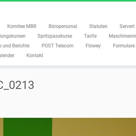
Komitee MBR
Büropersonal
Statuten
Servert S
dungskursen
Spritzpasskurse
Tarife
Maschinenin
o und Berichte
POST Telecom
Flowey
Formulare
alender
Kontakt
C_0213