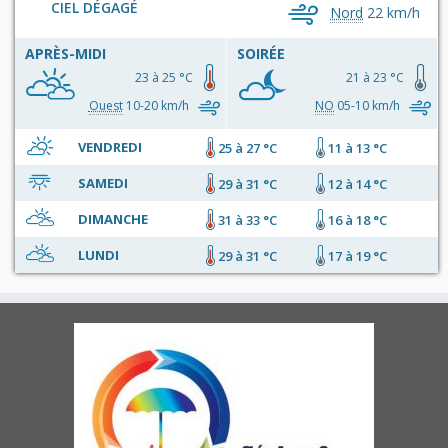
CIEL DÉGAGÉ
Nord
22 km/h
APRÈS-MIDI
SOIRÉE
23 à 25 °C
21 à 23 °C
Ouest
10-20 km/h
NO
05-10 km/h
VENDREDI
25 à 27 °C
11 à 13 °C
SAMEDI
29 à 31 °C
12 à 14 °C
DIMANCHE
31 à 33 °C
16 à 18 °C
LUNDI
29 à 31 °C
17 à 19 °C