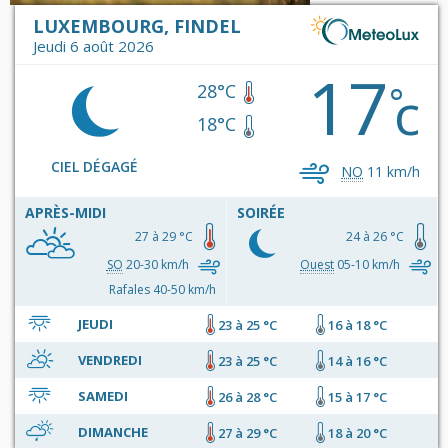
LUXEMBOURG, FINDEL
Jeudi 6 août 2026
17
c
°
28°C
18°C
CIEL DÉGAGÉ
NO
11 km/h
APRÈS-MIDI
SOIRÉE
27 à 29 °C
24 à 26 °C
SO
20-30 km/h
Ouest
05-10 km/h
Rafales 40-50 km/h
JEUDI
23 à 25 °C
16 à 18 °C
VENDREDI
23 à 25 °C
14 à 16 °C
SAMEDI
26 à 28 °C
15 à 17 °C
DIMANCHE
27 à 29 °C
18 à 20 °C