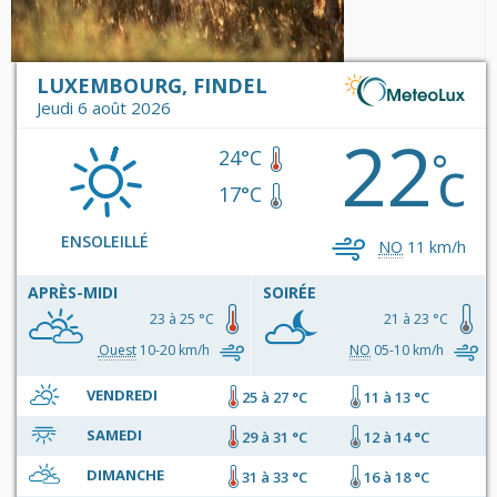
LUXEMBOURG, FINDEL
Jeudi 6 août 2026
22
c
°
24°C
17°C
ENSOLEILLÉ
NO
11 km/h
APRÈS-MIDI
SOIRÉE
23 à 25 °C
21 à 23 °C
Ouest
10-20 km/h
NO
05-10 km/h
VENDREDI
25 à 27 °C
11 à 13 °C
SAMEDI
29 à 31 °C
12 à 14 °C
DIMANCHE
31 à 33 °C
16 à 18 °C