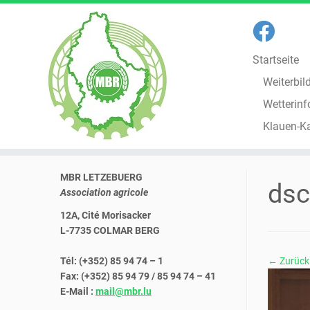
Startseite
Weiterbil
Wetterinf
Klauen-K
Zum
MBR LETZEBUERG
Inhalt
dsc
Association agricole
springen
12A, Cité Morisacker
L-7735 COLMAR BERG
Tél: (+352) 85 94 74 – 1
← Zurück
Fax: (+352) 85 94 79 / 85 94 74 – 41
E-Mail :
mail@mbr.lu