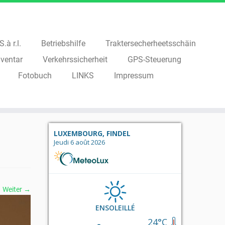
.à r.l.
Betriebshilfe
Traktersecherheetsschäin
ventar
Verkehrssicherheit
GPS-Steuerung
Fotobuch
LINKS
Impressum
LUXEMBOURG, FINDEL
Jeudi 6 août 2026
Weiter →
ENSOLEILLÉ
24°C