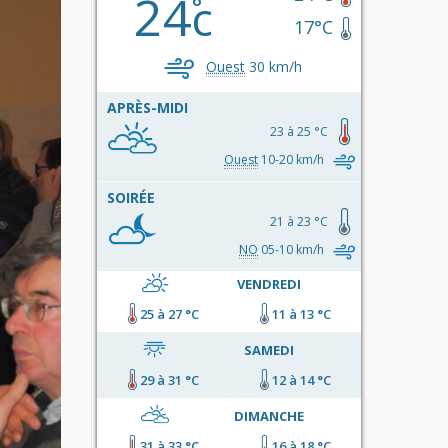
24
c
17°C
Ouest
30 km/h
APRÈS-MIDI
23 à 25 °C
Ouest
10-20 km/h
SOIRÉE
21 à 23 °C
NO
05-10 km/h
VENDREDI
25 à 27 °C
11 à 13 °C
SAMEDI
29 à 31 °C
12 à 14 °C
DIMANCHE
31 à 33 °C
16 à 18 °C