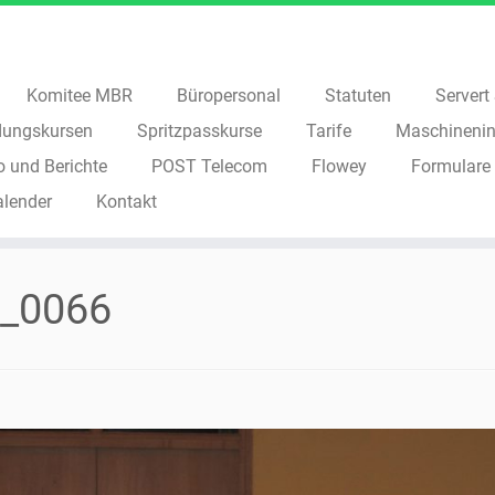
Komitee MBR
Büropersonal
Statuten
Servert S
dungskursen
Spritzpasskurse
Tarife
Maschinenin
o und Berichte
POST Telecom
Flowey
Formulare
alender
Kontakt
_0066