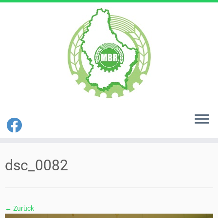
Zum
Inhalt
dsc_0082
springen
← Zurück