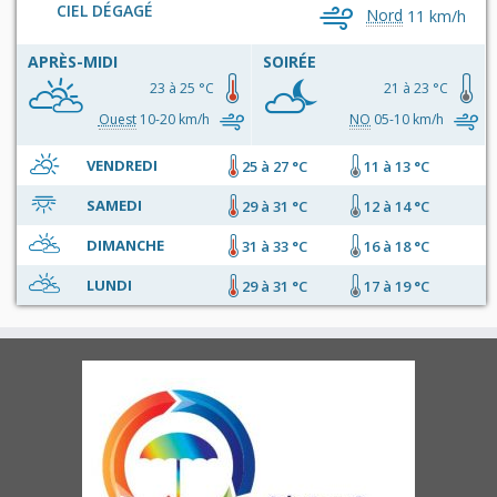
CIEL DÉGAGÉ
Nord
11 km/h
APRÈS-MIDI
SOIRÉE
23 à 25 °C
21 à 23 °C
Ouest
10-20 km/h
NO
05-10 km/h
VENDREDI
25 à 27 °C
11 à 13 °C
SAMEDI
29 à 31 °C
12 à 14 °C
DIMANCHE
31 à 33 °C
16 à 18 °C
LUNDI
29 à 31 °C
17 à 19 °C