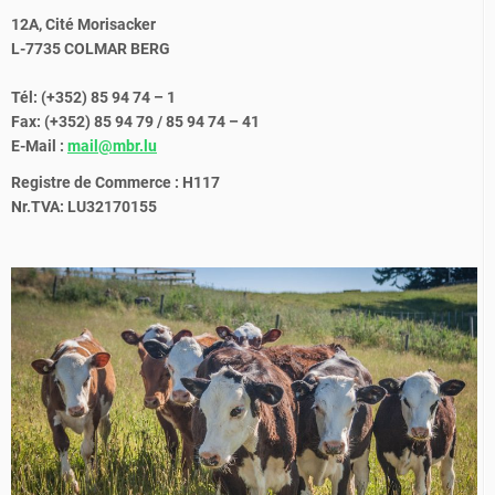
12A, Cité Morisacker
L-7735 COLMAR BERG
Tél: (+352) 85 94 74 – 1
Fax: (+352) 85 94 79 / 85 94 74 – 41
E-Mail :
mail@mbr.lu
Registre de Commerce : H117
Nr.TVA: LU32170155