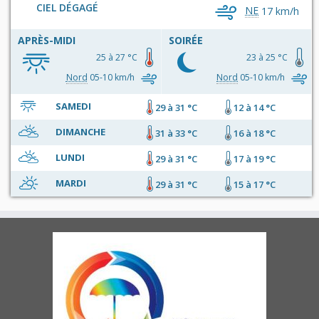
CIEL DÉGAGÉ
NE
17 km/h
APRÈS-MIDI
SOIRÉE
25 à 27 °C
23 à 25 °C
Nord
05-10 km/h
Nord
05-10 km/h
SAMEDI
29 à 31 °C
12 à 14 °C
DIMANCHE
31 à 33 °C
16 à 18 °C
LUNDI
29 à 31 °C
17 à 19 °C
MARDI
29 à 31 °C
15 à 17 °C