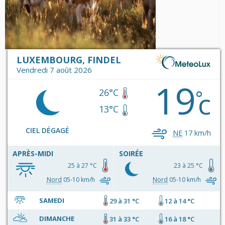
LUXEMBOURG, FINDEL
Vendredi 7 août 2026
19
c
°
26°C
13°C
CIEL DÉGAGÉ
NE
17 km/h
APRÈS-MIDI
SOIRÉE
25 à 27 °C
23 à 25 °C
Nord
05-10 km/h
Nord
05-10 km/h
SAMEDI
29 à 31 °C
12 à 14 °C
DIMANCHE
31 à 33 °C
16 à 18 °C