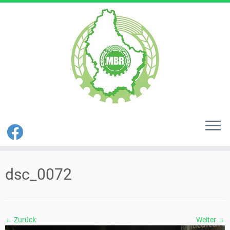
Zum
Inhalt
dsc_0072
springen
← Zurück
Weiter →