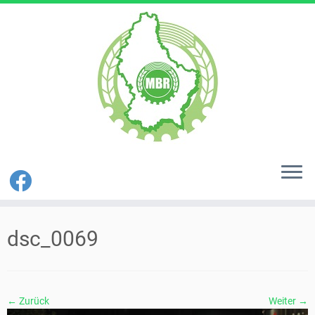
Zum
Inhalt
dsc_0069
springen
← Zurück
Weiter →