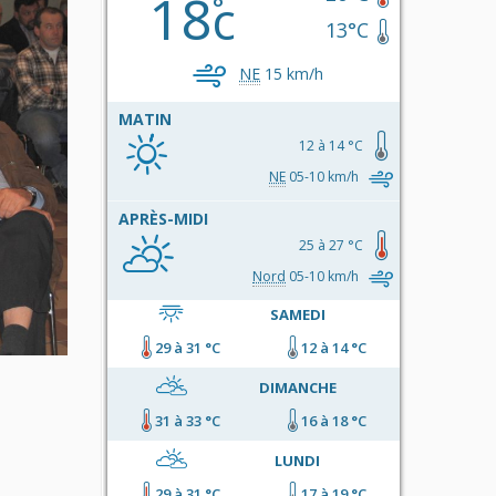
18
c
13°C
NE
15 km/h
MATIN
12 à 14 °C
NE
05-10 km/h
APRÈS-MIDI
25 à 27 °C
Nord
05-10 km/h
SAMEDI
29 à 31 °C
12 à 14 °C
DIMANCHE
31 à 33 °C
16 à 18 °C
LUNDI
29 à 31 °C
17 à 19 °C