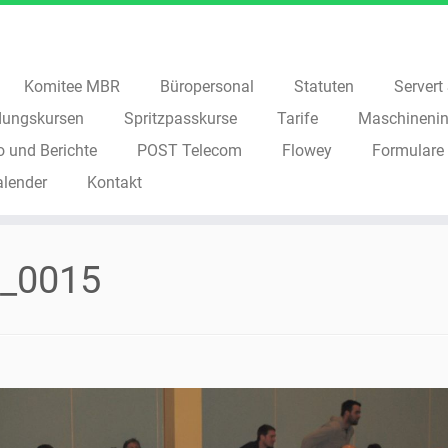
Komitee MBR
Büropersonal
Statuten
Servert S
dungskursen
Spritzpasskurse
Tarife
Maschinenin
o und Berichte
POST Telecom
Flowey
Formulare
alender
Kontakt
_0015