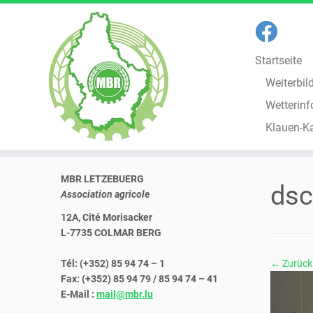
Startseite
Weiterbil
Wetterinf
Klauen-K
Zum
MBR LETZEBUERG
Inhalt
dsc
Association agricole
springen
12A, Cité Morisacker
L-7735 COLMAR BERG
Tél: (+352) 85 94 74 – 1
← Zurück
Fax: (+352) 85 94 79 / 85 94 74 – 41
E-Mail :
mail@mbr.lu