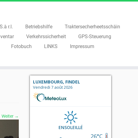
.à r.l.
Betriebshilfe
Traktersecherheetsschäin
ventar
Verkehrssicherheit
GPS-Steuerung
Fotobuch
LINKS
Impressum
LUXEMBOURG, FINDEL
Vendredi 7 août 2026
Weiter →
ENSOLEILLÉ
26°C