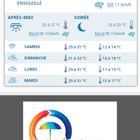
ENSOLEILLÉ
Est
11 km/h
APRÈS-MIDI
SOIRÉE
25 à 27 °C
23 à 25 °C
Nord
05-10 km/h
Nord
05-10 km/h
SAMEDI
29 à 31 °C
12 à 14 °C
DIMANCHE
31 à 33 °C
16 à 18 °C
LUNDI
29 à 31 °C
17 à 19 °C
MARDI
29 à 31 °C
15 à 17 °C