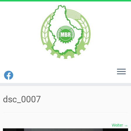
Zum
Inhalt
dsc_0007
springen
Weiter →