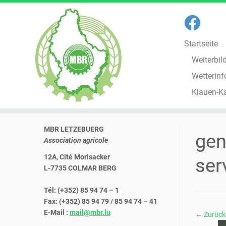
Startseite
Weiterbil
Wetterinf
Klauen-K
Zum
MBR LETZEBUERG
Inhalt
gen
Association agricole
springen
12A, Cité Morisacker
ser
L-7735 COLMAR BERG
Tél: (+352) 85 94 74 – 1
Fax: (+352) 85 94 79 / 85 94 74 – 41
E-Mail :
mail@mbr.lu
← Zurück