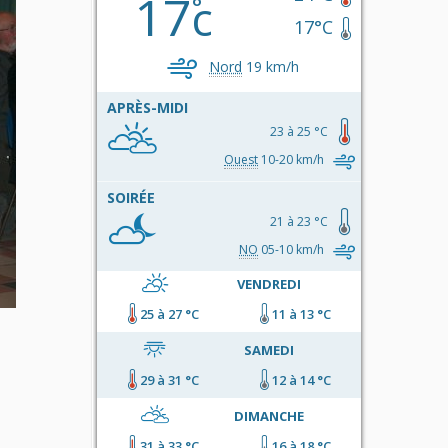
17
c
17°C
Nord
19 km/h
APRÈS-MIDI
23 à 25 °C
Ouest
10-20 km/h
SOIRÉE
21 à 23 °C
NO
05-10 km/h
VENDREDI
25 à 27 °C
11 à 13 °C
SAMEDI
29 à 31 °C
12 à 14 °C
DIMANCHE
31 à 33 °C
16 à 18 °C