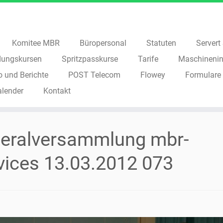
Komitee MBR
Büropersonal
Statuten
Servert S
dungskursen
Spritzpasskurse
Tarife
Maschinenin
o und Berichte
POST Telecom
Flowey
Formulare
alender
Kontakt
eralversammlung mbr-
vices 13.03.2012 073