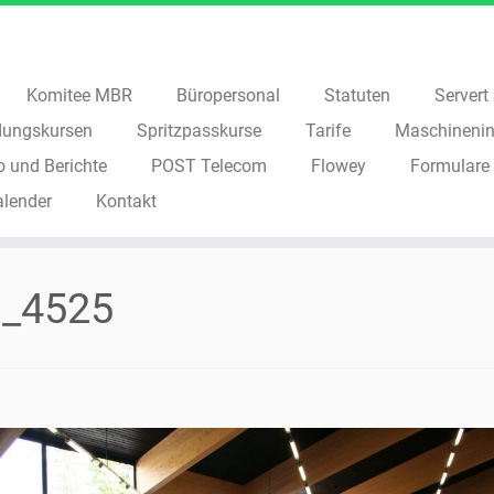
Komitee MBR
Büropersonal
Statuten
Servert S
dungskursen
Spritzpasskurse
Tarife
Maschinenin
o und Berichte
POST Telecom
Flowey
Formulare
alender
Kontakt
g_4525