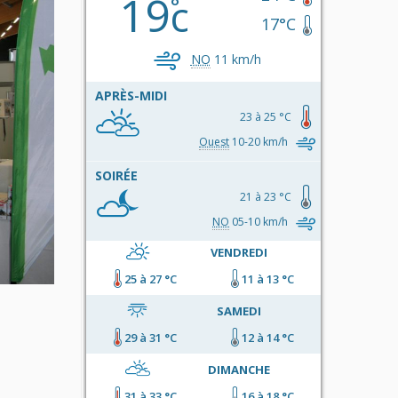
19
c
17°C
NO
11 km/h
APRÈS-MIDI
23 à 25 °C
Ouest
10-20 km/h
SOIRÉE
21 à 23 °C
NO
05-10 km/h
VENDREDI
25 à 27 °C
11 à 13 °C
SAMEDI
29 à 31 °C
12 à 14 °C
DIMANCHE
31 à 33 °C
16 à 18 °C