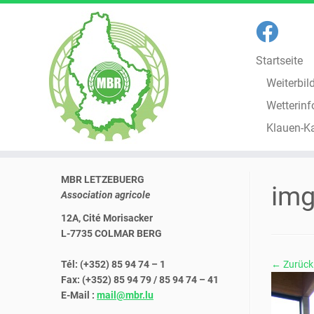
Startseite
Weiterbil
Wetterinf
Klauen-K
Zum
MBR LETZEBUERG
Inhalt
im
Association agricole
springen
12A, Cité Morisacker
L-7735 COLMAR BERG
Tél: (+352) 85 94 74 – 1
← Zurück
Fax: (+352) 85 94 79 / 85 94 74 – 41
E-Mail :
mail@mbr.lu