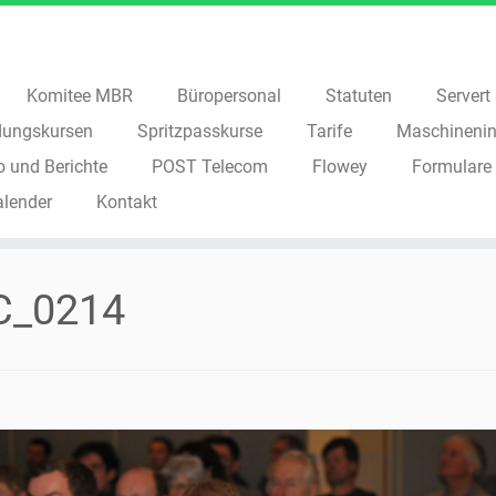
Komitee MBR
Büropersonal
Statuten
Servert S
dungskursen
Spritzpasskurse
Tarife
Maschinenin
o und Berichte
POST Telecom
Flowey
Formulare
alender
Kontakt
C_0214