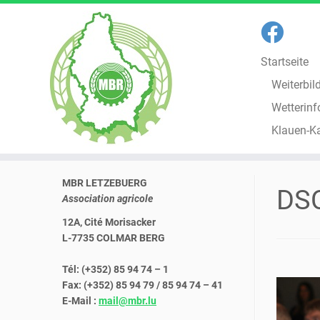
Startseite
Weiterbil
Wetterinf
Klauen-K
Zum
MBR LETZEBUERG
Inhalt
DS
Association agricole
springen
12A, Cité Morisacker
L-7735 COLMAR BERG
Tél: (+352) 85 94 74 – 1
Fax: (+352) 85 94 79 / 85 94 74 – 41
E-Mail :
mail@mbr.lu