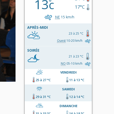
13
c
17°C
NE
15 km/h
APRÈS-MIDI
23 à 25 °C
Ouest
10-20 km/h
SOIRÉE
21 à 23 °C
NO
05-10 km/h
VENDREDI
25 à 27 °C
11 à 13 °C
SAMEDI
29 à 31 °C
12 à 14 °C
DIMANCHE
31 à 33 °C
16 à 18 °C