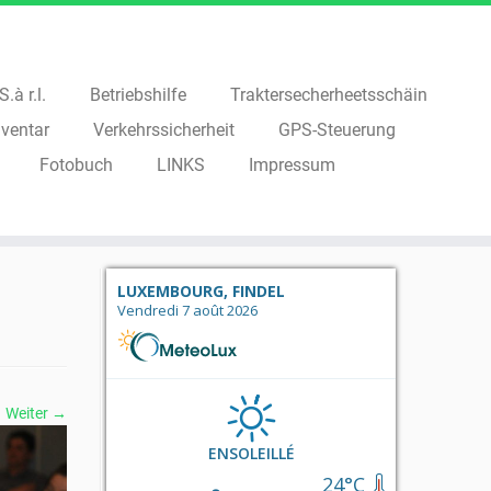
.à r.l.
Betriebshilfe
Traktersecherheetsschäin
ventar
Verkehrssicherheit
GPS-Steuerung
Fotobuch
LINKS
Impressum
LUXEMBOURG, FINDEL
Vendredi 7 août 2026
Weiter →
ENSOLEILLÉ
24°C