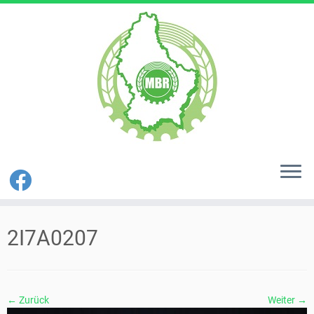
Zum
Inhalt
2I7A0207
springen
← Zurück
Weiter →