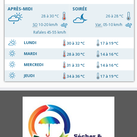
APRÈS-MIDI
SOIRÉE
28 à 30 °C
26 à 28 °C
SO
10-20 km/h
Var.
05-10 km/h
Rafales 45-55 km/h
LUNDI
30 à 32 °C
17 à 19 °C
MARDI
28 à 30 °C
14 à 16 °C
MERCREDI
31 à 33 °C
14 à 16 °C
JEUDI
34 à 36 °C
17 à 19 °C