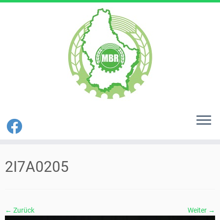
Zum
Inhalt
2I7A0205
springen
← Zurück
Weiter →