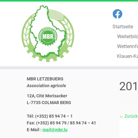
Startseite
Weiterbil
Wetterinf
Klauen-K
Zum
MBR LETZEBUERG
Inhalt
20
Association agricole
springen
12A, Cité Morisacker
L-7735 COLMAR BERG
Tél: (+352) 85 94 74 – 1
← Zurück
Fax: (+352) 85 94 79 / 85 94 74 – 41
E-Mail :
mail@mbr.lu