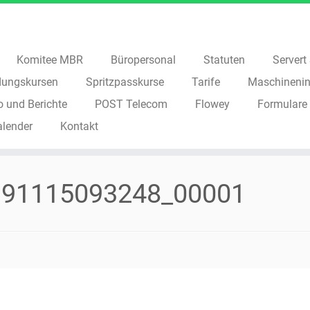
Komitee MBR
Büropersonal
Statuten
Servert S
dungskursen
Spritzpasskurse
Tarife
Maschinenin
o und Berichte
POST Telecom
Flowey
Formulare
alender
Kontakt
191115093248_00001