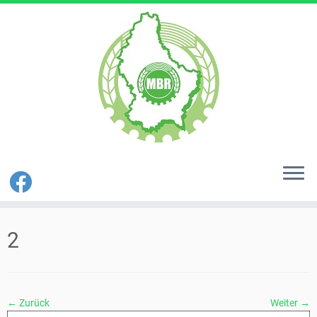
Zum
Inhalt
2
springen
← Zurück
Weiter →