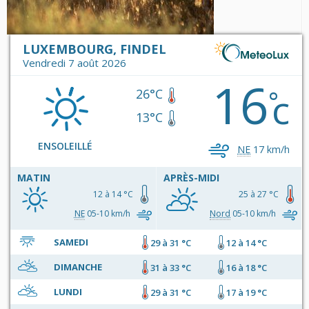
LUXEMBOURG, FINDEL
Vendredi 7 août 2026
16
c
°
26°C
13°C
ENSOLEILLÉ
NE
17 km/h
MATIN
APRÈS-MIDI
12 à 14 °C
25 à 27 °C
NE
05-10 km/h
Nord
05-10 km/h
SAMEDI
29 à 31 °C
12 à 14 °C
DIMANCHE
31 à 33 °C
16 à 18 °C
LUNDI
29 à 31 °C
17 à 19 °C