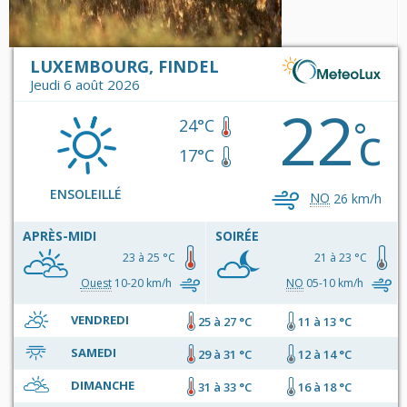
LUXEMBOURG, FINDEL
Jeudi 6 août 2026
22
c
°
24°C
17°C
ENSOLEILLÉ
NO
26 km/h
APRÈS-MIDI
SOIRÉE
23 à 25 °C
21 à 23 °C
Ouest
10-20 km/h
NO
05-10 km/h
VENDREDI
25 à 27 °C
11 à 13 °C
SAMEDI
29 à 31 °C
12 à 14 °C
DIMANCHE
31 à 33 °C
16 à 18 °C