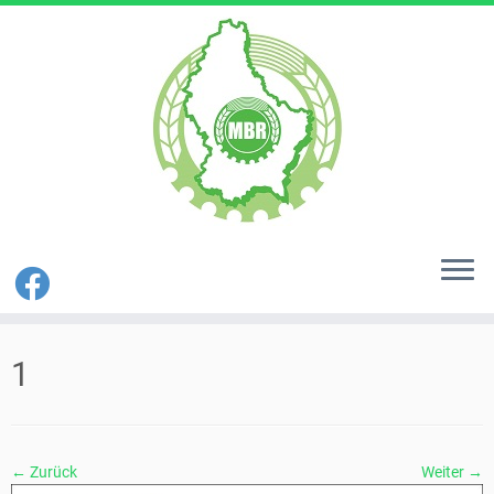
Zum
Inhalt
1
springen
← Zurück
Weiter →