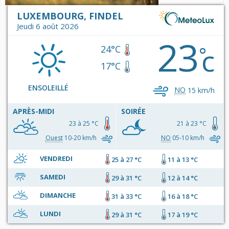
LUXEMBOURG, FINDEL
Jeudi 6 août 2026
23
c
°
24°C
17°C
ENSOLEILLÉ
NO
15 km/h
APRÈS-MIDI
SOIRÉE
23 à 25 °C
21 à 23 °C
Ouest
10-20 km/h
NO
05-10 km/h
VENDREDI
25 à 27 °C
11 à 13 °C
SAMEDI
29 à 31 °C
12 à 14 °C
DIMANCHE
31 à 33 °C
16 à 18 °C
LUNDI
29 à 31 °C
17 à 19 °C