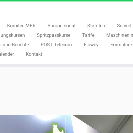
Komitee MBR
Büropersonal
Statuten
Servert S
dungskursen
Spritzpasskurse
Tarife
Maschinenin
o und Berichte
POST Telecom
Flowey
Formulare
alender
Kontakt