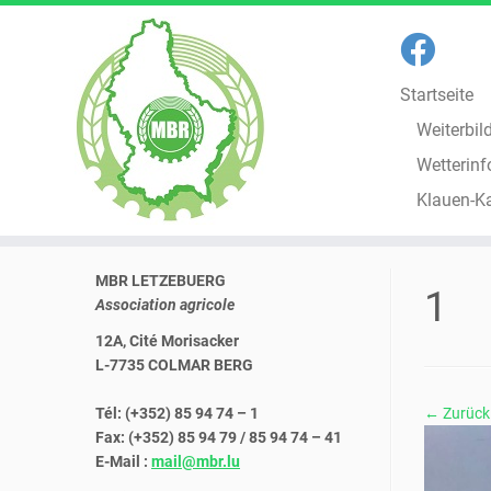
Startseite
Weiterbil
Wetterinf
Klauen-K
Zum
MBR LETZEBUERG
Inhalt
1
Association agricole
springen
12A, Cité Morisacker
L-7735 COLMAR BERG
Tél: (+352) 85 94 74 – 1
← Zurück
Fax: (+352) 85 94 79 / 85 94 74 – 41
E-Mail :
mail@mbr.lu