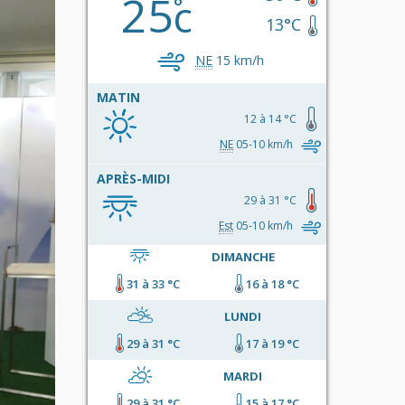
25
c
13°C
NE
15 km/h
MATIN
12 à 14 °C
NE
05-10 km/h
APRÈS-MIDI
29 à 31 °C
Est
05-10 km/h
DIMANCHE
31 à 33 °C
16 à 18 °C
LUNDI
29 à 31 °C
17 à 19 °C
MARDI
29 à 31 °C
15 à 17 °C