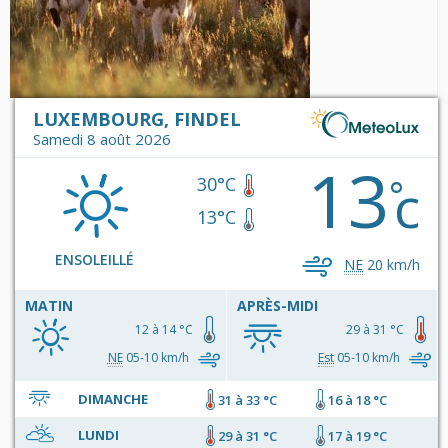
LUXEMBOURG, FINDEL
Samedi 8 août 2026
13
c
°
30°C
13°C
ENSOLEILLÉ
NE
20 km/h
MATIN
APRÈS-MIDI
12 à 14 °C
29 à 31 °C
NE
05-10 km/h
Est
05-10 km/h
DIMANCHE
31 à 33 °C
16 à 18 °C
LUNDI
29 à 31 °C
17 à 19 °C