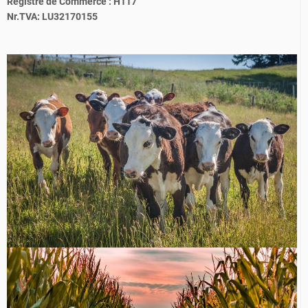
Registre de Commerce : H117
Nr.TVA: LU32170155