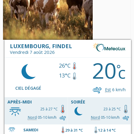
LUXEMBOURG, FINDEL
Vendredi 7 août 2026
20
c
°
26°C
13°C
CIEL DÉGAGÉ
Est
6 km/h
APRÈS-MIDI
SOIRÉE
25 à 27 °C
23 à 25 °C
Nord
05-10 km/h
Nord
05-10 km/h
SAMEDI
29 à 31 °C
12 à 14 °C