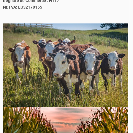
Registre de Commerce : H117
Nr.TVA: LU32170155