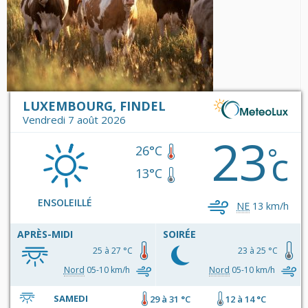
LUXEMBOURG, FINDEL
Vendredi 7 août 2026
23
c
°
26°C
13°C
ENSOLEILLÉ
NE
13 km/h
APRÈS-MIDI
SOIRÉE
25 à 27 °C
23 à 25 °C
Nord
05-10 km/h
Nord
05-10 km/h
SAMEDI
29 à 31 °C
12 à 14 °C