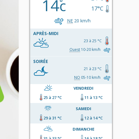
14
c
17°C
NE
20 km/h
APRÈS-MIDI
23 à 25 °C
Ouest
10-20 km/h
SOIRÉE
21 à 23 °C
NO
05-10 km/h
VENDREDI
25 à 27 °C
11 à 13 °C
SAMEDI
29 à 31 °C
12 à 14 °C
DIMANCHE
31 à 33 °C
16 à 18 °C