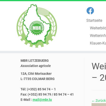
Startseite
Weiterbil
Wetterinf
Klauen-K
Zum
MBR LETZEBUERG
Inhalt
Wei
Association agricole
springen
12A, Cité Morisacker
– 2
L-7735 COLMAR BERG
Tél: (+352) 85 94 74 – 1
Fax: (+352) 85 94 79 / 85 94 74 – 41
E-Mail :
mail@mbr.lu
← Zurück