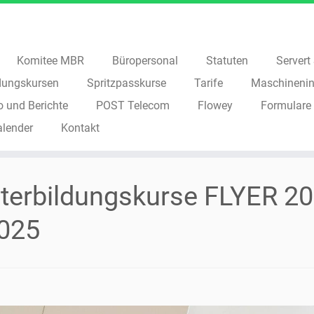
Komitee MBR
Büropersonal
Statuten
Servert S
dungskursen
Spritzpasskurse
Tarife
Maschinenin
o und Berichte
POST Telecom
Flowey
Formulare
alender
Kontakt
terbildungskurse FLYER 2
025