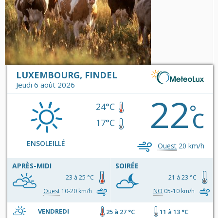
LUXEMBOURG, FINDEL
Jeudi 6 août 2026
22
c
°
24°C
17°C
ENSOLEILLÉ
Ouest
20 km/h
APRÈS-MIDI
SOIRÉE
23 à 25 °C
21 à 23 °C
Ouest
10-20 km/h
NO
05-10 km/h
VENDREDI
25 à 27 °C
11 à 13 °C