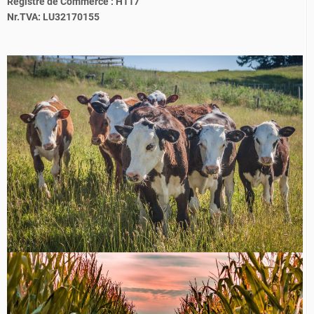
Registre de Commerce : H117
Nr.TVA: LU32170155