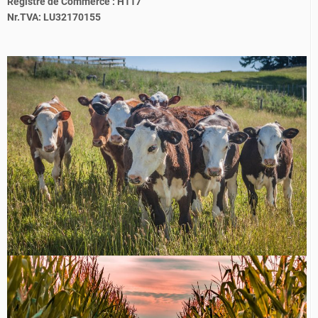
Registre de Commerce : H117
Nr.TVA: LU32170155