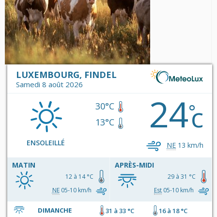
LUXEMBOURG, FINDEL
Samedi 8 août 2026
24
c
°
30°C
13°C
ENSOLEILLÉ
NE
13 km/h
MATIN
APRÈS-MIDI
12 à 14 °C
29 à 31 °C
NE
05-10 km/h
Est
05-10 km/h
DIMANCHE
31 à 33 °C
16 à 18 °C