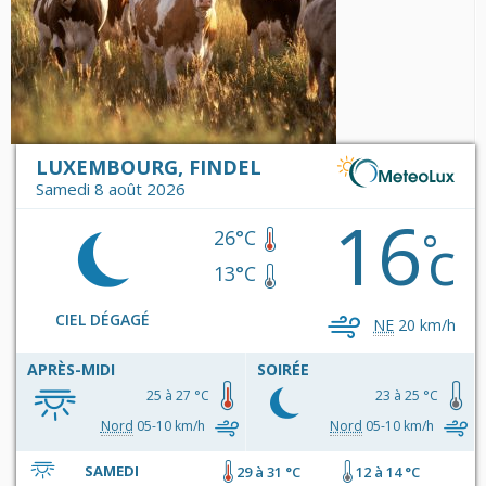
LUXEMBOURG, FINDEL
Samedi 8 août 2026
16
c
°
26°C
13°C
CIEL DÉGAGÉ
NE
20 km/h
APRÈS-MIDI
SOIRÉE
25 à 27 °C
23 à 25 °C
Nord
05-10 km/h
Nord
05-10 km/h
SAMEDI
29 à 31 °C
12 à 14 °C