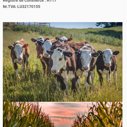
Registre de Commerce : H117
Nr.TVA: LU32170155