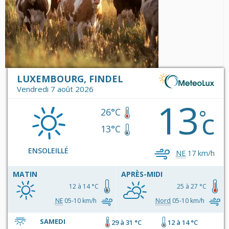
LUXEMBOURG, FINDEL
Vendredi 7 août 2026
13
c
°
26°C
13°C
ENSOLEILLÉ
NE
17 km/h
MATIN
APRÈS-MIDI
12 à 14 °C
25 à 27 °C
NE
05-10 km/h
Nord
05-10 km/h
SAMEDI
29 à 31 °C
12 à 14 °C