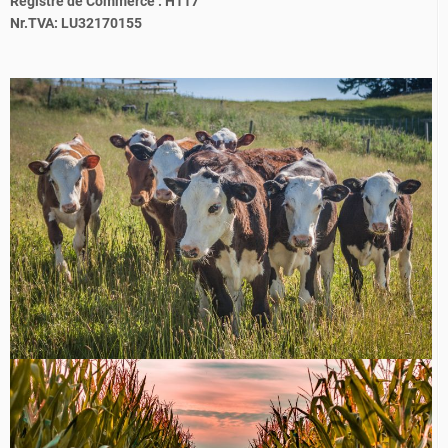
Registre de Commerce : H117
Nr.TVA: LU32170155