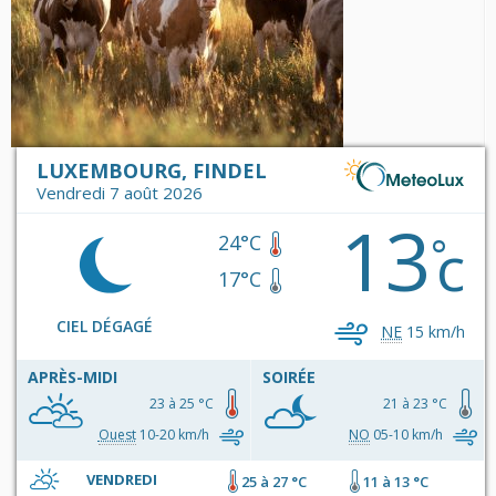
LUXEMBOURG, FINDEL
Vendredi 7 août 2026
13
c
°
24°C
17°C
CIEL DÉGAGÉ
NE
15 km/h
APRÈS-MIDI
SOIRÉE
23 à 25 °C
21 à 23 °C
Ouest
10-20 km/h
NO
05-10 km/h
VENDREDI
25 à 27 °C
11 à 13 °C