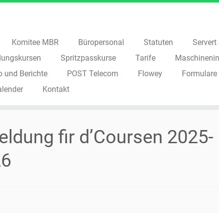
Komitee MBR
Büropersonal
Statuten
Servert S
dungskursen
Spritzpasskurse
Tarife
Maschinenin
o und Berichte
POST Telecom
Flowey
Formulare
alender
Kontakt
ldung fir d’Coursen 2025-
26