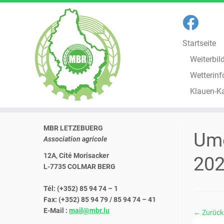
Startseite
Weiterbil
Wetterinf
Klauen-K
Zum
MBR LETZEBUERG
Inhalt
Ume
Association agricole
springen
12A, Cité Morisacker
20
L-7735 COLMAR BERG
Tél: (+352) 85 94 74 – 1
Fax: (+352) 85 94 79 / 85 94 74 – 41
E-Mail :
mail@mbr.lu
← Zurück