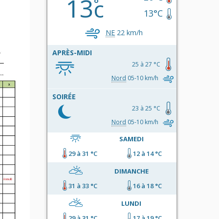
13
c
13°C
NE
22 km/h
APRÈS-MIDI
25 à 27 °C
Nord
05-10 km/h
SOIRÉE
23 à 25 °C
Nord
05-10 km/h
SAMEDI
29 à 31 °C
12 à 14 °C
DIMANCHE
31 à 33 °C
16 à 18 °C
LUNDI
29 à 31 °C
17 à 19 °C